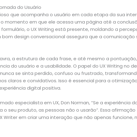
ornada do Usuário
encioso que acompanha o usuário em cada etapa da sua int
de o momento em que ele acessa uma página até a conclu
ormulário, o UX Writing está presente, moldando a percepç
m bom design conversacional assegura que a comunicação sej
avra, a estrutura de cada frase, e até mesmo a pontuação,
cia do usuário e a usabilidade. O papel do UX Writing no de
 nunca se sinta perdido, confuso ou frustrado, transforman
s claros e convidativos. Isso é essencial para a otimização
periência digital positiva.
ado especialista em UX, Don Norman, “Se a experiência do 
 o seu produto, as pessoas não o usarão”. Essa afirmação 
X Writer em criar uma interação que não apenas funcione,