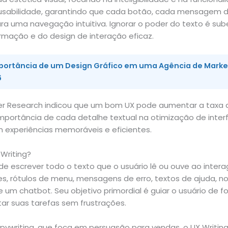
usabilidade, garantindo que cada botão, cada mensagem d
ara uma navegação intuitiva. Ignorar o poder do texto é sub
ormação e do design de interação eficaz.
portância de um Design Gráfico em uma Agência de Marketi
6
er Research indicou que um bom UX pode aumentar a taxa
 importância de cada detalhe textual na otimização de inte
 experiências memoráveis e eficientes.
Writing?
 de escrever todo o texto que o usuário lê ou ouve ao inte
otões, rótulos de menu, mensagens de erro, textos de ajuda, n
m chatbot. Seu objetivo primordial é guiar o usuário de for
ar suas tarefas sem frustrações.
ywriting, que foca em persuasão para vendas, o UX Writing 