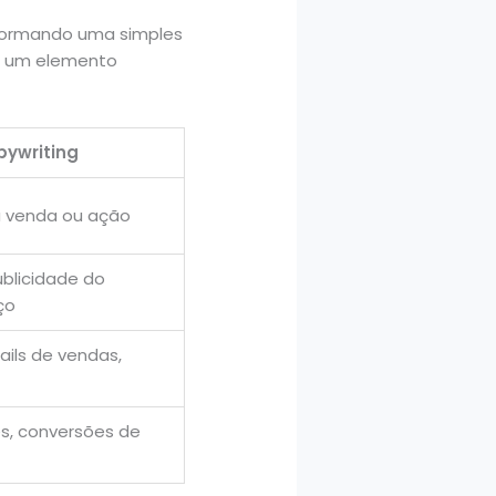
sformando uma simples
 É um elemento
pywriting
a venda ou ação
ublicidade do
ço
ails de vendas,
es, conversões de