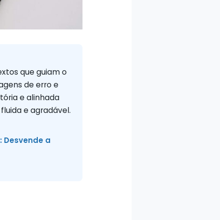
textos que guiam o
sagens de erro e
atória e alinhada
fluida e agradável.
s: Desvende a