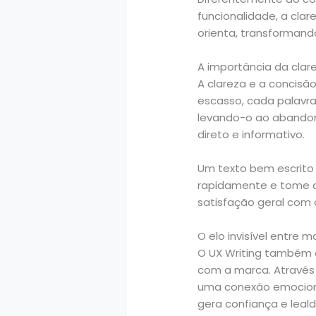
funcionalidade, a clar
orienta, transformando
A importância da clar
A clareza e a concisã
escasso, cada palavra
levando-o ao abandon
direto e informativo.
Um texto bem escrito 
rapidamente e tome de
satisfação geral com a
O elo invisível entre m
O UX Writing também 
com a marca. Através 
uma conexão emocion
gera confiança e leal