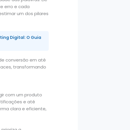
e erro e cada
estimar um dos pilares
ng Digital: O Guia
 de conversão em até
rfaces, transformando
ragir com um produto
otificações e até
ma clara e eficiente,
prioriza a