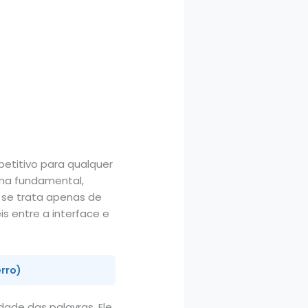
mpetitivo para qualquer
ina fundamental,
 se trata apenas de
s entre a interface e
erro)
idade das palavras. Ele