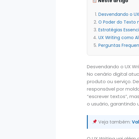
Neste artigo
Desvendando o UX W
O Poder do Texto 
Estratégias Essenc
UX Writing como A
Perguntas Frequent
Desvendando o UX Writ
No cenário digital atu
produto ou serviço. D
responsável por molda
“escrever textos”, mas
o usuário, garantindo 
Veja também:
Val
O UX Writing vai além d