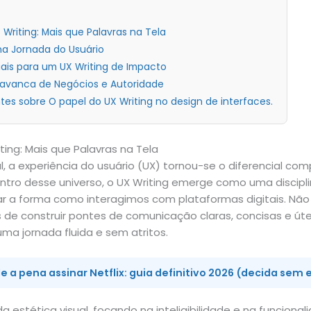
riting: Mais que Palavras na Tela
na Jornada do Usuário
iais para um UX Writing de Impacto
lavanca de Negócios e Autoridade
es sobre O papel do UX Writing no design de interfaces.
ing: Mais que Palavras na Tela
al, a experiência do usuário (UX) tornou-se o diferencial co
entro desse universo, o UX Writing emerge como uma discipl
r a forma como interagimos com plataformas digitais. Não
 de construir pontes de comunicação claras, concisas e útei
uma jornada fluida e sem atritos.
e a pena assinar Netflix: guia definitivo 2026 (decida sem 
a estética visual, focando na inteligibilidade e na funcional