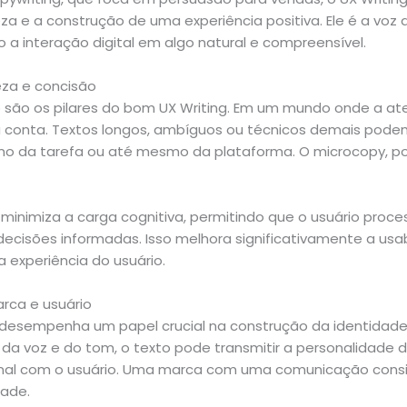
eza e a construção de uma experiência positiva. Ele é a voz q
 a interação digital em algo natural e compreensível.
eza e concisão
o são os pilares do bom UX Writing. Em um mundo onde a a
 conta. Textos longos, ambíguos ou técnicos demais podem 
o da tarefa ou até mesmo da plataforma. O microcopy, po
minimiza a carga cognitiva, permitindo que o usuário proc
cisões informadas. Isso melhora significativamente a usab
 experiência do usuário.
arca e usuário
desempenha um papel crucial na construção da identidade
da voz e do tom, o texto pode transmitir a personalidade 
al com o usuário. Uma marca com uma comunicação consi
dade.