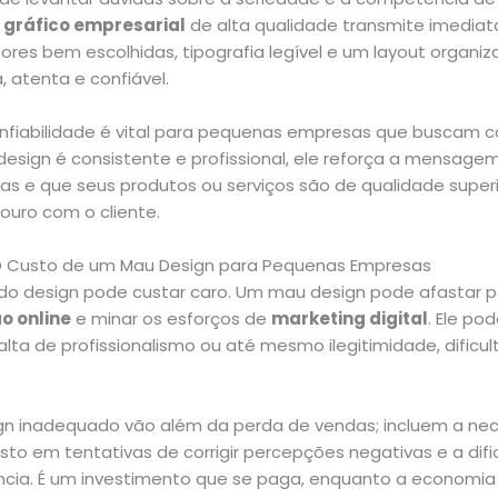
 gráfico empresarial
de alta qualidade transmite imedi
Cores bem escolhidas, tipografia legível e um layout orga
 atenta e confiável.
nfiabilidade é vital para pequenas empresas que buscam c
design é consistente e profissional, ele reforça a mensag
as e que seus produtos ou serviços são de qualidade superi
ouro com o cliente.
 O Custo de um Mau Design para Pequenas Empresas
 do design pode custar caro. Um mau design pode afastar po
o online
e minar os esforços de
marketing digital
. Ele po
alta de profissionalismo ou até mesmo ilegitimidade, dificu
gn inadequado vão além da perda de vendas; incluem a nec
sto em tentativas de corrigir percepções negativas e a dif
ncia. É um investimento que se paga, enquanto a economia