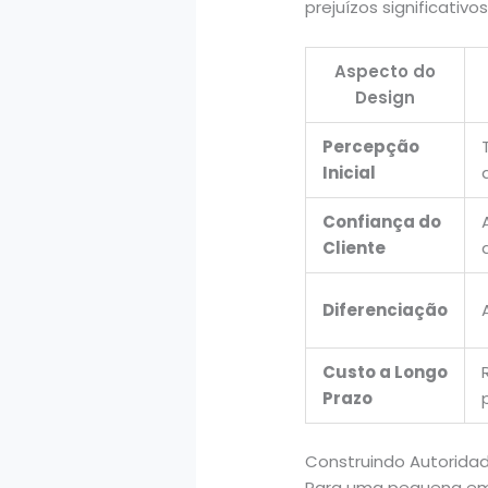
prejuízos significativo
Aspecto do
Design
Percepção
Inicial
Confiança do
Cliente
Diferenciação
Custo a Longo
Prazo
Construindo Autorida
Para uma pequena emp