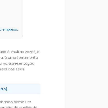
a empresa.
sa é, muitas vezes, a
ica; é uma ferramenta
e. Uma apresentação
 real dos seus
erro)
cionando como um
ercepção de qualidade