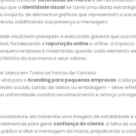
aqui que a
identidade visual
se torna uma aliada estratégi
é o conjunto de elementos gráficos que representam a sua
ência, solidificando sua presença e mensagem.
dade visual bem planejado e executado garante que sua ma
ável, fortalecendo a
reputação online
e offline. O impacto
 pequena empresa é maximizado quando cada elemento vis
 história da sua marca e seus valores.
ve: Marca em Todos os Pontos de Contato
 vital para o
branding para pequenas empresas
. Cada 
e, redes sociais, cartão de visitas ou embalagem – deve refl
ssa uniformidade constrói reconhecimento e reforça a ima
.
onsistente, ela transmite uma imagem de estabilidade e 
ndamentais para gerar
confiança do cliente
. A falta de c
o público e diluir a mensagem da marca, prejudicando a co