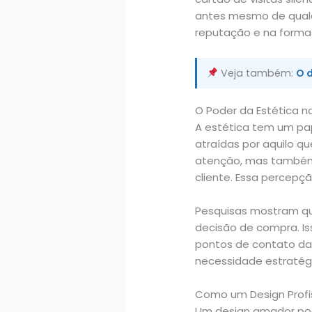
antes mesmo de qualqu
reputação e na forma
Veja também:
O d
O Poder da Estética 
A estética tem um pa
atraídas por aquilo q
atenção, mas também 
cliente. Essa percepçã
Pesquisas mostram qu
decisão de compra. Is
pontos de contato da 
necessidade estratégi
Como um Design Profis
Um design amador pod