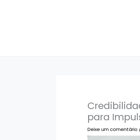
Ir
para
o
conteúdo
Credibilida
para Impul
Deixe um comentário