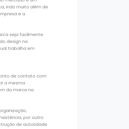
ca, indo muito além de
 empresa e a
rca seja facilmente
 do design na
ual trabalha em
ponto de contato com
etir a mesma
gem da marca na
organização,
onsistência, por outro
nstrução de autoridade