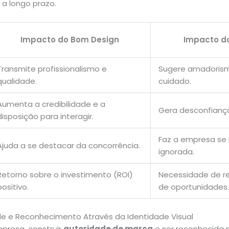
s a longo prazo.
Impacto do Bom Design
Impacto d
Transmite profissionalismo e
Sugere amadorism
qualidade.
cuidado.
Aumenta a credibilidade e a
Gera desconfiança
disposição para interagir.
Faz a empresa se 
Ajuda a se destacar da concorrência.
ignorada.
Retorno sobre o investimento (ROI)
Necessidade de r
positivo.
de oportunidades
de e Reconhecimento Através da Identidade Visual
resa, construir
autoridade de marca
e ser reconhecida