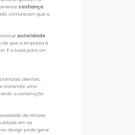
atamente
confiança
nizado comunicam que a
onstruir
autoridade
em de que a empresa é
or. É a base para um
tenciais clientes,
de transmitir uma
ltando a construção
essidade de refazer
iculdade em se
 no design pode gerar