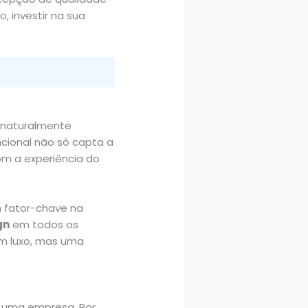
, investir na sua
 naturalmente
ncional não só capta a
m a experiência do
 fator-chave na
gn
em todos os
um luxo, mas uma
 uma empresa. Por