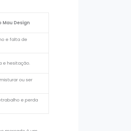
o Mau Design
o e falta de
 e hesitação.
misturar ou ser
etrabalho e perda
.
 no mercado é um