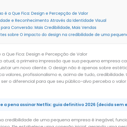
ão é a Que Fica: Design e Percepção de Valor
idade e Reconhecimento Através da Identidade Visual
 para Conversão: Mais Credibilidade, Mais Vendas
tes sobre O impacto do design na credibilidade de uma pequen
é a Que Fica: Design e Percepção de Valor
o atual, a primeira impressão que sua pequena empresa cau
istar um novo cliente. O design não é apenas sobre estét
 valores, profissionalismo e, acima de tudo, credibilidad
ser o diferencial para que seu público-alvo perceba o valor
e a pena assinar Netflix: guia definitivo 2026 (decida sem 
na credibilidade de uma pequena empresa é inegável, fun
encioso. Ele estabelece uma conexão inicial, gerando uma p