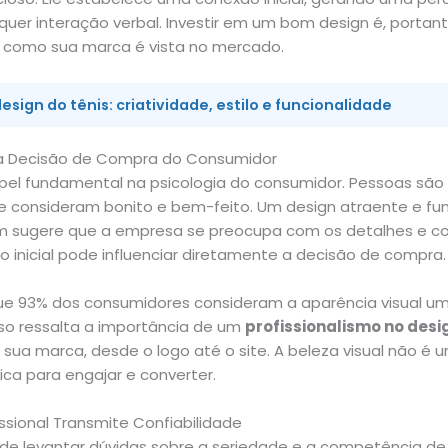
er interação verbal. Investir em um bom design é, portanto
 como sua marca é vista no mercado.
esign do tênis: criatividade, estilo e funcionalidade
na Decisão de Compra do Consumidor
pel fundamental na psicologia do consumidor. Pessoas são
ue consideram bonito e bem-feito. Um design atraente e fu
sugere que a empresa se preocupa com os detalhes e co
o inicial pode influenciar diretamente a decisão de compra.
e 93% dos consumidores consideram a aparência visual um
so ressalta a importância de um
profissionalismo no desi
sua marca, desde o logo até o site. A beleza visual não é 
ca para engajar e converter.
sional Transmite Confiabilidade
e levantar dúvidas sobre a seriedade e a competência de