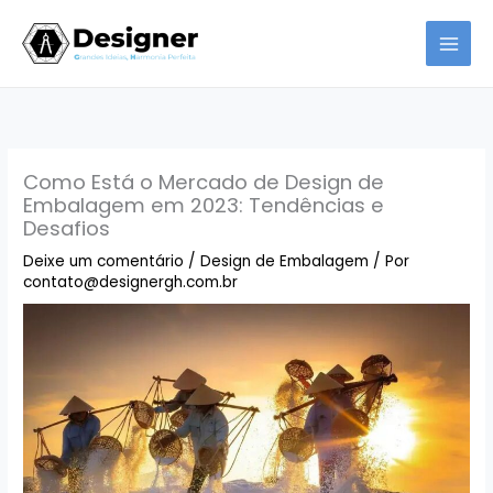
Ir
para
o
conteúdo
Como Está o Mercado de Design de
Embalagem em 2023: Tendências e
Desafios
Deixe um comentário
/
Design de Embalagem
/ Por
contato@designergh.com.br