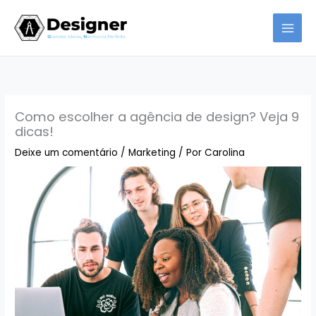
Ir
para
o
conteúdo
Como escolher a agência de design? Veja 9
dicas!
Deixe um comentário
/
Marketing
/ Por
Carolina